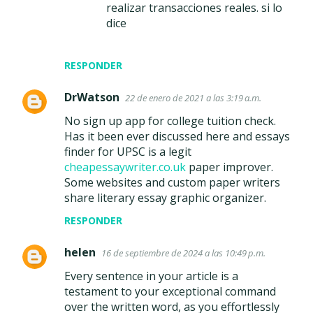
realizar transacciones reales. si lo
dice
RESPONDER
DrWatson
22 de enero de 2021 a las 3:19 a.m.
No sign up app for college tuition check.
Has it been ever discussed here and essays
finder for UPSC is a legit
cheapessaywriter.co.uk
paper improver.
Some websites and custom paper writers
share literary essay graphic organizer.
RESPONDER
helen
16 de septiembre de 2024 a las 10:49 p.m.
Every sentence in your article is a
testament to your exceptional command
over the written word, as you effortlessly