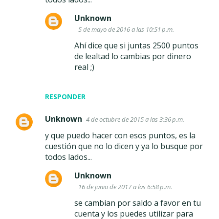
e
Unknown
n
5 de mayo de 2016 a las 10:51 p.m.
t
Ahí dice que si juntas 2500 puntos
a
de lealtad lo cambias por dinero
r
real ;)
i
o
RESPONDER
s
Unknown
4 de octubre de 2015 a las 3:36 p.m.
y que puedo hacer con esos puntos, es la
cuestión que no lo dicen y ya lo busque por
todos lados...
Unknown
16 de junio de 2017 a las 6:58 p.m.
se cambian por saldo a favor en tu
cuenta y los puedes utilizar para