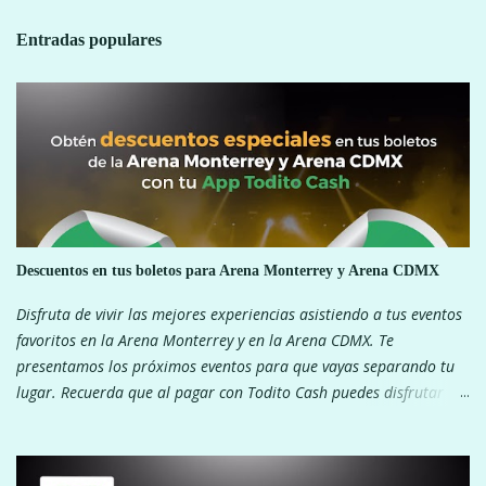
b
l
Entradas populares
i
c
a
r
u
n
c
o
m
e
Descuentos en tus boletos para Arena Monterrey y Arena CDMX
n
Disfruta de vivir las mejores experiencias asistiendo a tus eventos
t
favoritos en la Arena Monterrey y en la Arena CDMX. Te
a
presentamos los próximos eventos para que vayas separando tu
r
i
lugar. Recuerda que al pagar con Todito Cash puedes disfrutar de
o
descuentos exclusivos. ¿Que esperas? ARENA MONTERREY ARENA
CDMX