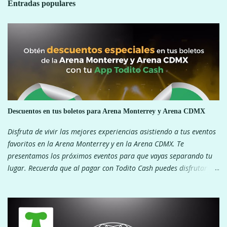
Entradas populares
a
r
i
o
s
Descuentos en tus boletos para Arena Monterrey y Arena CDMX
Disfruta de vivir las mejores experiencias asistiendo a tus eventos
favoritos en la Arena Monterrey y en la Arena CDMX. Te
presentamos los próximos eventos para que vayas separando tu
lugar. Recuerda que al pagar con Todito Cash puedes disfrutar de
descuentos exclusivos. ¿Que esperas? ARENA MONTERREY ARENA
CDMX