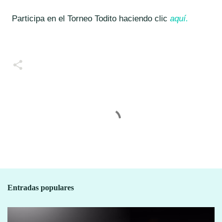
Participa en el Torneo Todito haciendo clic
aquí.
C
o
m
e
n
t
Entradas populares
a
r