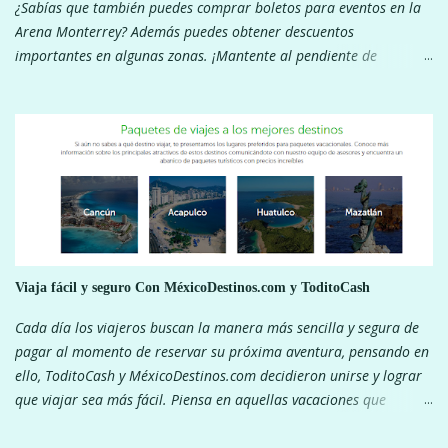
¿Sabías que también puedes comprar boletos para eventos en la
Arena Monterrey? Además puedes obtener descuentos
importantes en algunas zonas. ¡Mantente al pendiente de
nuestras redes sociales para ver los descuentos! ¡Pagar con tu app
Todito Cash te da muchos beneficios!
Viaja fácil y seguro Con MéxicoDestinos.com y ToditoCash
Cada día los viajeros buscan la manera más sencilla y segura de
pagar al momento de reservar su próxima aventura, pensando en
ello, ToditoCash y MéxicoDestinos.com decidieron unirse y lograr
que viajar sea más fácil. Piensa en aquellas vacaciones que
siempre has soñado, unos días en Cancún, conocer Chiapas,
recorrer Chihuahua a bordo del Chepe o descubrir la increíble