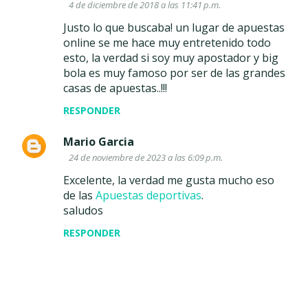
4 de diciembre de 2018 a las 11:41 p.m.
o
Justo lo que buscaba! un lugar de apuestas
m
online se me hace muy entretenido todo
e
esto, la verdad si soy muy apostador y big
bola es muy famoso por ser de las grandes
n
casas de apuestas..!!!
t
RESPONDER
a
r
Mario Garcia
i
24 de noviembre de 2023 a las 6:09 p.m.
o
Excelente, la verdad me gusta mucho eso
s
de las
Apuestas deportivas
.
saludos
RESPONDER