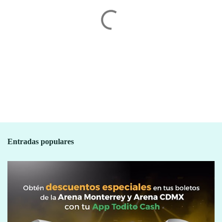
P
u
b
l
Entradas populares
i
c
a
r
u
n
c