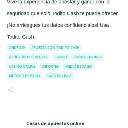
Vive la experiencia de apostar y ganar con la
seguridad que solo Todito Cash te puede ofrecer.
¡No arriesgues tus datos confidenciales! Usa
Todito Cash.
ANDROID
APUESTA CON TODITO CASH
APUESTAS DEPORTIVAS
CASINO
CASINO EN LINEA
CASINO ONLINE
DEPORTES
MEDIO DE PAGO
MÉTODO DE PAGO
PAGO EN LÍNEA
Casas de apuestas online
C