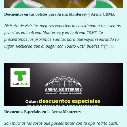
o
m
e
Descuentos en tus boletos para Arena Monterrey y Arena CDMX
n
Disfruta de vivir las mejores experiencias asistiendo a tus eventos
t
favoritos en la Arena Monterrey y en la Arena CDMX. Te
a
presentamos los próximos eventos para que vayas separando tu
r
i
lugar. Recuerda que al pagar con Todito Cash puedes disfrutar de
o
descuentos exclusivos. ¿Que esperas? ARENA MONTERREY ARENA
CDMX
Descuentos Especiales en la Arena Monterrey
Son muchas las cosas que puedes hacer con tu app Todito Cash.