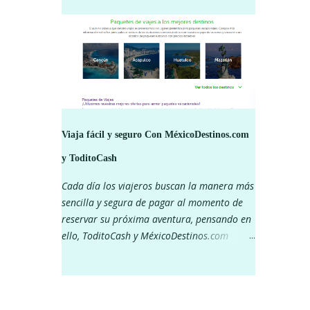
¡Mantente al pendiente de nuestras redes
sociales para ver los descuentos! ¡Pagar con
tu app Todito Cash te da muchos beneficios!
Viaja fácil y seguro Con MéxicoDestinos.com
y ToditoCash
Cada día los viajeros buscan la manera más
sencilla y segura de pagar al momento de
reservar su próxima aventura, pensando en
ello, ToditoCash y MéxicoDestinos.com
decidieron unirse y lograr que viajar sea
más fácil. Piensa en aquellas vacaciones que
siempre has soñado, unos días en Cancún,
conocer Chiapas, recorrer Chihuahua a