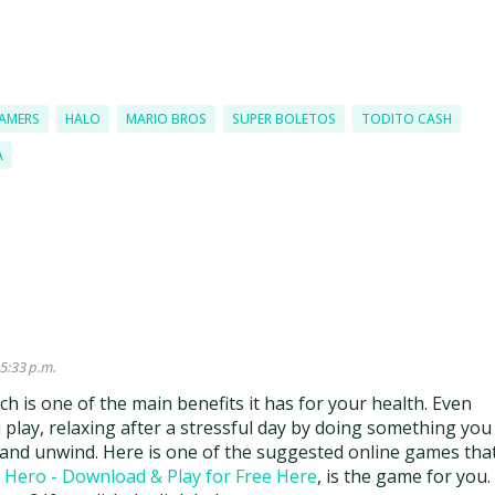
AMERS
HALO
MARIO BROS
SUPER BOLETOS
TODITO CASH
A
 5:33 p.m.
h is one of the main benefits it has for your health. Even
lay, relaxing after a stressful day by doing something you
, and unwind. Here is one of the suggested online games that
d Hero - Download & Play for Free Here
, is the game for you.