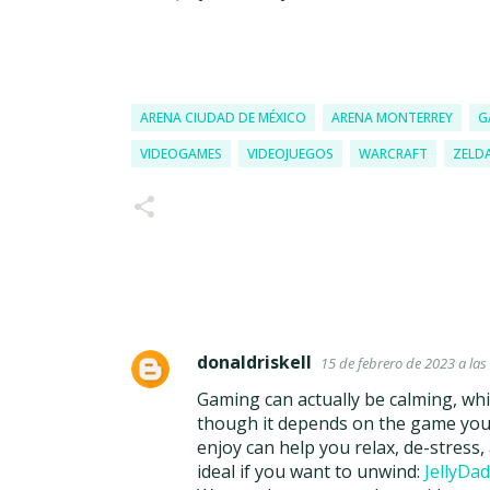
ARENA CIUDAD DE MÉXICO
ARENA MONTERREY
G
VIDEOGAMES
VIDEOJUEGOS
WARCRAFT
ZELD
donaldriskell
15 de febrero de 2023 a las
C
Gaming can actually be calming, whic
o
though it depends on the game you p
m
enjoy can help you relax, de-stress
e
ideal if you want to unwind:
JellyDa