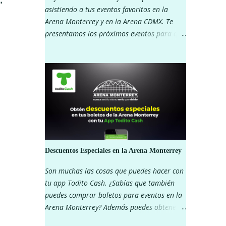
asistiendo a tus eventos favoritos en la
Arena Monterrey y en la Arena CDMX. Te
presentamos los próximos eventos para que
vayas separando tu lugar. Recuerda que al
pagar con Todito Cash puedes disfrutar de
descuentos exclusivos. ¿Que esperas? ARENA
MONTERREY ARENA CDMX
Descuentos Especiales en la Arena Monterrey
Son muchas las cosas que puedes hacer con
tu app Todito Cash. ¿Sabías que también
puedes comprar boletos para eventos en la
Arena Monterrey? Además puedes obtener
descuentos importantes en algunas zonas.