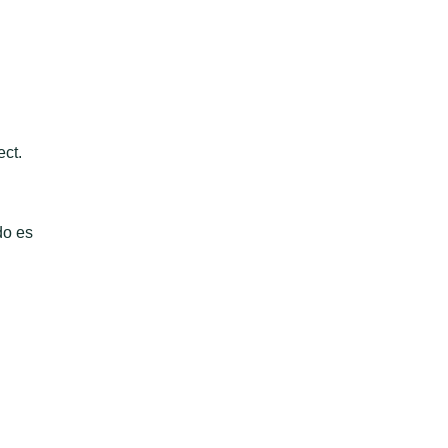
ct.
do es