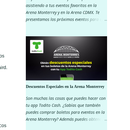
asistiendo a tus eventos favoritos en la
Arena Monterrey y en la Arena CDMX. Te
presentamos los próximos eventos para que
vayas separando tu lugar. Recuerda que al
pagar con Todito Cash puedes disfrutar de
descuentos exclusivos. ¿Que esperas? ARENA
MONTERREY ARENA CDMX
os
ird.
Descuentos Especiales en la Arena Monterrey
Son muchas las cosas que puedes hacer con
tu app Todito Cash. ¿Sabías que también
puedes comprar boletos para eventos en la
Arena Monterrey? Además puedes obtener
cos
descuentos importantes en algunas zonas.