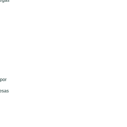
argas
por
 esas