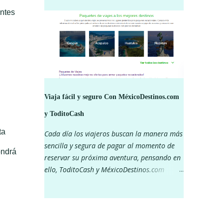
¡Mantente al pendiente de nuestras redes
antes
sociales para ver los descuentos! ¡Pagar con
tu app Todito Cash te da muchos beneficios!
Viaja fácil y seguro Con MéxicoDestinos.com
y ToditoCash
ta
Cada día los viajeros buscan la manera más
sencilla y segura de pagar al momento de
ondrá
reservar su próxima aventura, pensando en
ello, ToditoCash y MéxicoDestinos.com
decidieron unirse y lograr que viajar sea
más fácil. Piensa en aquellas vacaciones que
siempre has soñado, unos días en Cancún,
conocer Chiapas, recorrer Chihuahua a