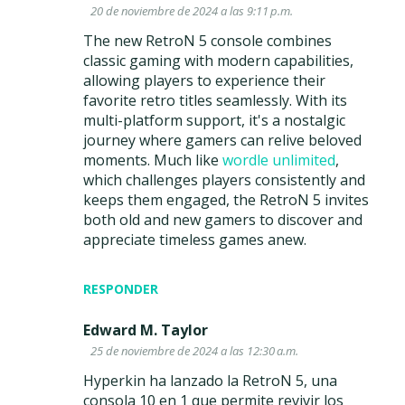
20 de noviembre de 2024 a las 9:11 p.m.
The new RetroN 5 console combines
classic gaming with modern capabilities,
allowing players to experience their
favorite retro titles seamlessly. With its
multi-platform support, it's a nostalgic
journey where gamers can relive beloved
moments. Much like
wordle unlimited
,
which challenges players consistently and
keeps them engaged, the RetroN 5 invites
both old and new gamers to discover and
appreciate timeless games anew.
RESPONDER
Edward M. Taylor
25 de noviembre de 2024 a las 12:30 a.m.
Hyperkin ha lanzado la RetroN 5, una
consola 10 en 1 que permite revivir los