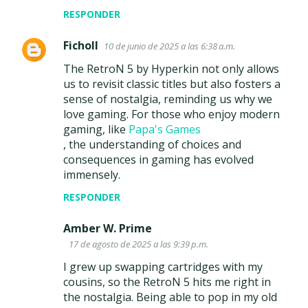
RESPONDER
Ficholl
10 de junio de 2025 a las 6:38 a.m.
The RetroN 5 by Hyperkin not only allows
us to revisit classic titles but also fosters a
sense of nostalgia, reminding us why we
love gaming. For those who enjoy modern
gaming, like
Papa's Games
, the understanding of choices and
consequences in gaming has evolved
immensely.
RESPONDER
Amber W. Prime
17 de agosto de 2025 a las 9:39 p.m.
I grew up swapping cartridges with my
cousins, so the RetroN 5 hits me right in
the nostalgia. Being able to pop in my old