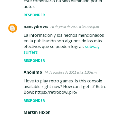
Este comentario ha sido eliminado por el
s
autor.
RESPONDER
nancydrews
26 de junio de 2022 a las 8:56 p.m.
La información y los hechos mencionados
en la publicación son algunos de los más
efectivos que se pueden lograr.
subway
surfers
RESPONDER
Anónimo
14 de octubre de 2022 a las 5:50 a.m.
I love to play retro games. Is this console
available right now? How can I get it? Retro
Bowl: https://retrobowl.pro/
RESPONDER
Martin Hixon