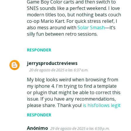
Game Boy Color carts and then switch to
SNES sounds like a perfect weekend. I love
modern titles too, but nothing beats couch
co-op Mario Kart. For quick stress relief, I
also mess around with
Solar Smash
—it’s
silly fun between retro sessions.
RESPONDER
jerrysproductreviews
20 de agosto de 2025 a las 6:37 a.m.
My blog looks weird when browsing from
my iphone 4. I'm trying to find a template
or plugin that might be able to correct this
issue. If you have any recommendations,
please share. Thank you!
is hisfollows legit
RESPONDER
Anónimo
29 de agosto de 2025 a las 6:59 p.m.