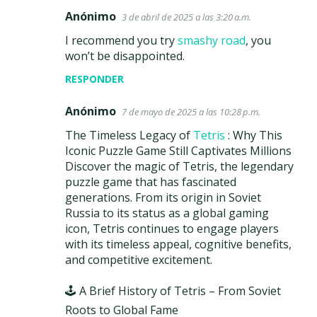
Anónimo
3 de abril de 2025 a las 3:20 a.m.
I recommend you try
smashy road
, you
won’t be disappointed.
RESPONDER
Anónimo
7 de mayo de 2025 a las 10:28 p.m.
The Timeless Legacy of
Tetris
: Why This
Iconic Puzzle Game Still Captivates Millions
Discover the magic of Tetris, the legendary
puzzle game that has fascinated
generations. From its origin in Soviet
Russia to its status as a global gaming
icon, Tetris continues to engage players
with its timeless appeal, cognitive benefits,
and competitive excitement.
🕹️ A Brief History of Tetris – From Soviet
Roots to Global Fame