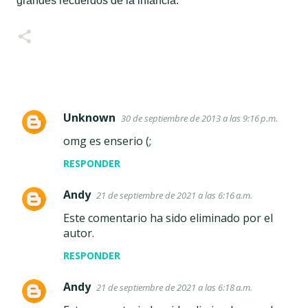
grandes recuerdos de la infancia.
Unknown
30 de septiembre de 2013 a las 9:16 p.m.
C
omg es enserio (;
o
m
RESPONDER
e
Andy
21 de septiembre de 2021 a las 6:16 a.m.
n
Este comentario ha sido eliminado por el
t
autor.
a
RESPONDER
r
i
Andy
21 de septiembre de 2021 a las 6:18 a.m.
o