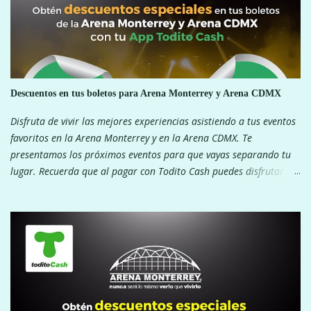
r
u
n
c
o
m
e
Descuentos en tus boletos para Arena Monterrey y Arena CDMX
n
Disfruta de vivir las mejores experiencias asistiendo a tus eventos
t
favoritos en la Arena Monterrey y en la Arena CDMX. Te
a
presentamos los próximos eventos para que vayas separando tu
r
i
lugar. Recuerda que al pagar con Todito Cash puedes disfrutar de
o
descuentos exclusivos. ¿Que esperas? ARENA MONTERREY ARENA
CDMX