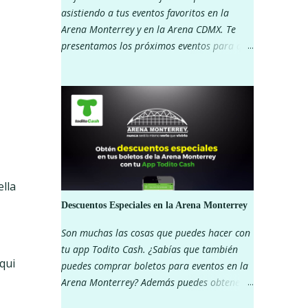
asistiendo a tus eventos favoritos en la
Arena Monterrey y en la Arena CDMX. Te
presentamos los próximos eventos para que
vayas separando tu lugar. Recuerda que al
pagar con Todito Cash puedes disfrutar de
descuentos exclusivos. ¿Que esperas? ARENA
MONTERREY ARENA CDMX
ella
Descuentos Especiales en la Arena Monterrey
Son muchas las cosas que puedes hacer con
tu app Todito Cash. ¿Sabías que también
qui
puedes comprar boletos para eventos en la
Arena Monterrey? Además puedes obtener
descuentos importantes en algunas zonas.