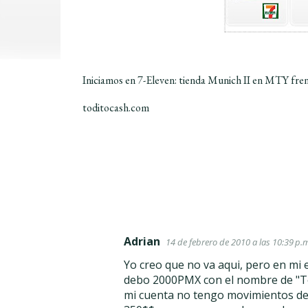
Iniciamos en 7-Eleven: tienda Munich II en MTY fren
toditocash.com
Adrian
14 de febrero de 2010 a las 10:39 p.m
C
Yo creo que no va aqui, pero en mi 
o
debo 2000PMX con el nombre de "Tod
m
mi cuenta no tengo movimientos de
e