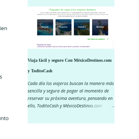
¡Mantente al pendiente de nuestras redes
sociales para ver los descuentos! ¡Pagar con
tu app Todito Cash te da muchos beneficios!
bien
Viaja fácil y seguro Con MéxicoDestinos.com
y ToditoCash
s
Cada día los viajeros buscan la manera más
sencilla y segura de pagar al momento de
reservar su próxima aventura, pensando en
ello, ToditoCash y MéxicoDestinos.com
decidieron unirse y lograr que viajar sea
unto
más fácil. Piensa en aquellas vacaciones que
siempre has soñado, unos días en Cancún,
conocer Chiapas, recorrer Chihuahua a