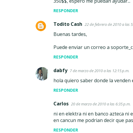
350$$, espero me puedan ayudar...
n
RESPONDER
t
Todito Cash
a
22 de febrero de 2010 a las 5
r
Buenas tardes,
i
Puede enviar un correo a soporte_
o
RESPONDER
s
dabfy
7 de marzo de 2010 a las 12:15 p.m.
hola quiero saber donde la venden en
RESPONDER
Carlos
20 de marzo de 2010 a las 6:35 p.m.
ni en elektra ni en banco azteca ni 
en cancun me podrian decir que pa
RESPONDER