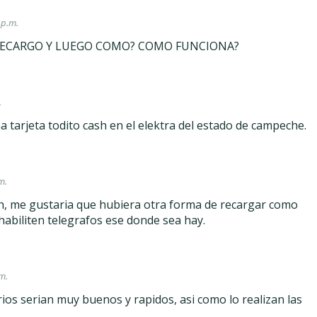
 p.m.
RECARGO Y LUEGO COMO? COMO FUNCIONA?
.
 tarjeta todito cash en el elektra del estado de campeche.
m.
sh, me gustaria que hubiera otra forma de recargar como
 habiliten telegrafos ese donde sea hay.
m.
os serian muy buenos y rapidos, asi como lo realizan las