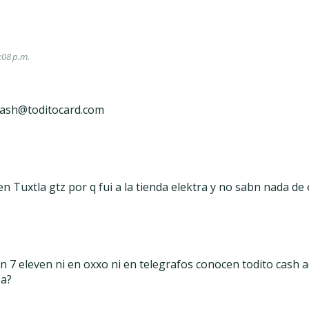
:08 p.m.
cash@toditocard.com
 Tuxtla gtz por q fui a la tienda elektra y no sabn nada de 
en 7 eleven ni en oxxo ni en telegrafos conocen todito cash a
sa?