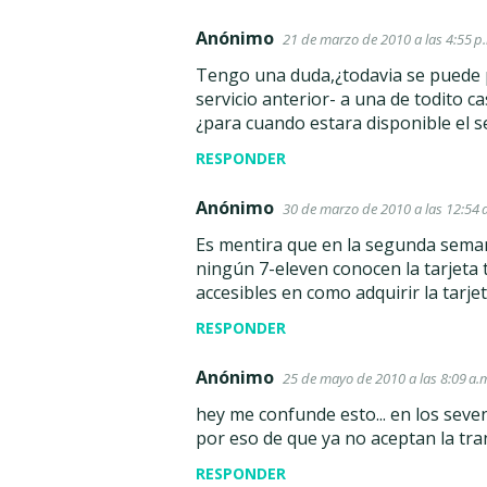
Anónimo
21 de marzo de 2010 a las 4:55 p
Tengo una duda,¿todavia se puede 
servicio anterior- a una de todito c
¿para cuando estara disponible el s
RESPONDER
Anónimo
30 de marzo de 2010 a las 12:54 
Es mentira que en la segunda seman
ningún 7-eleven conocen la tarjeta 
accesibles en como adquirir la tarjet
RESPONDER
Anónimo
25 de mayo de 2010 a las 8:09 a.
hey me confunde esto... en los seven
por eso de que ya no aceptan la tra
RESPONDER