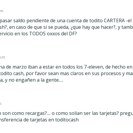
.m.
pasar saldo pendiente de una cuenta de todito CARTERA -el
ash?, en caso de que si se pueda, ¿que hay que hacer?, y tam
ervicio en los TODOS oxxos del DF?
a.m.
a de marzo iban a estar en todos los 7-eleven, de hecho en
todito cash, por favor sean mas claros en sus procesos y ma
a, y no engañen a la gente.....
m.
 son como recargas?.... o como solian ser las tarjetas? preg
nsferencia de tarjetas en toditocash