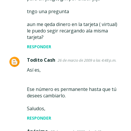
tngo una pregunta
aun me qeda dinero en la tarjeta ( virtual)
le puedo segir recargando ala misma
tarjeta?
RESPONDER
Todito Cash
26 de marzo de 2009 a las 4:48 p.m.
Así es,
Ese número es permanente hasta que tú
desees cambiarlo.
Saludos,
RESPONDER