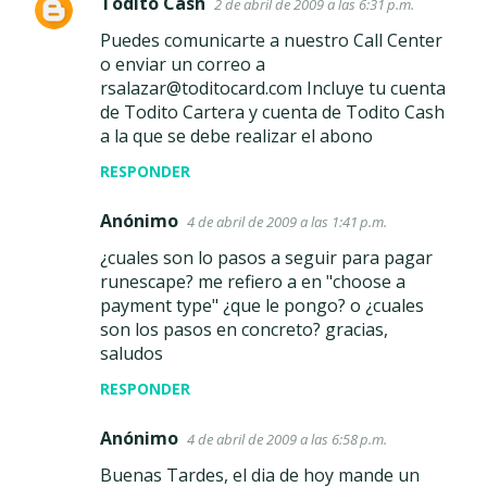
Todito Cash
2 de abril de 2009 a las 6:31 p.m.
Puedes comunicarte a nuestro Call Center
o enviar un correo a
rsalazar@toditocard.com Incluye tu cuenta
de Todito Cartera y cuenta de Todito Cash
a la que se debe realizar el abono
RESPONDER
Anónimo
4 de abril de 2009 a las 1:41 p.m.
¿cuales son lo pasos a seguir para pagar
runescape? me refiero a en "choose a
payment type" ¿que le pongo? o ¿cuales
son los pasos en concreto? gracias,
saludos
RESPONDER
Anónimo
4 de abril de 2009 a las 6:58 p.m.
Buenas Tardes, el dia de hoy mande un