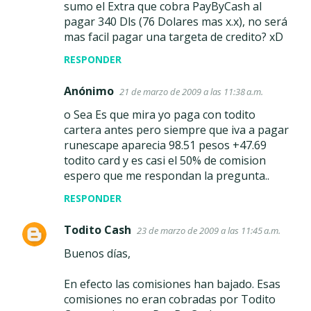
sumo el Extra que cobra PayByCash al
pagar 340 Dls (76 Dolares mas x.x), no será
mas facil pagar una targeta de credito? xD
RESPONDER
Anónimo
21 de marzo de 2009 a las 11:38 a.m.
o Sea Es que mira yo paga con todito
cartera antes pero siempre que iva a pagar
runescape aparecia 98.51 pesos +47.69
todito card y es casi el 50% de comision
espero que me respondan la pregunta..
RESPONDER
Todito Cash
23 de marzo de 2009 a las 11:45 a.m.
Buenos días,
En efecto las comisiones han bajado. Esas
comisiones no eran cobradas por Todito