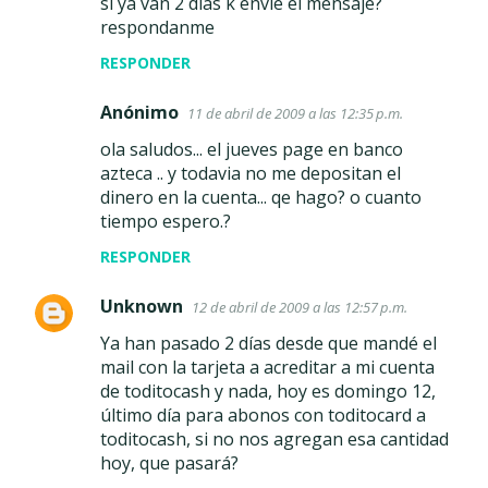
si ya van 2 dias k envie el mensaje?
respondanme
RESPONDER
Anónimo
11 de abril de 2009 a las 12:35 p.m.
ola saludos... el jueves page en banco
azteca .. y todavia no me depositan el
dinero en la cuenta... qe hago? o cuanto
tiempo espero.?
RESPONDER
Unknown
12 de abril de 2009 a las 12:57 p.m.
Ya han pasado 2 días desde que mandé el
mail con la tarjeta a acreditar a mi cuenta
de toditocash y nada, hoy es domingo 12,
último día para abonos con toditocard a
toditocash, si no nos agregan esa cantidad
hoy, que pasará?