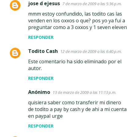
jose d ejesus
7 de marzo de 2009 a las 5:36 p.m.
C
mmm estoy confundido, las todito cas las
o
venden en los oxxos o que? pos yo ya fui a
m
preguntar como a 3 oxxos y 1 seven eleven
e
RESPONDER
n
t
Todito Cash
12 de marzo de 2009 a las 6:40 p.m.
a
Este comentario ha sido eliminado por el
r
autor.
i
RESPONDER
o
Anónimo
s
13 de marzo de 2009 a las 11:13 p.m.
quisiera saber como transferir mi dinero
de todito a pay by cash y de ahi a mi cuenta
en paypal urge
RESPONDER