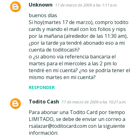
Unknown
17 de marzo de 2009 a las 1:11 a.m.
buenos días
Si hoy(martes 17 de marzo), compro todito
cards y mando el mail con los folios y nips
por la mañana (alrededor de las 11:30 am),
¿por la tarde ya tendré abonado eso a mi
cuenta de toditocash?
o ¿si abono via referencia bancaria el
martes para el miercoles a las 2 pm lo
tendré en mi cuenta? ¿no se podría tener el
mismo martes en mi cuenta?
RESPONDER
Todito Cash
17 de marzo de 2009 a las 10:21 a.m.
Para abonar una Todito Card por tiempo
LIMITADO, se debe de enviar un correo a
rsalazar@toditocard.com con la siguiente
información: