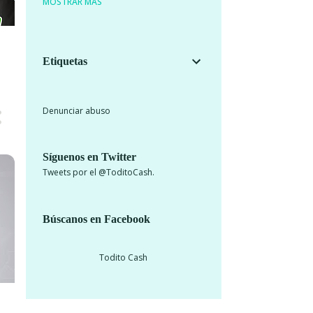
MOSTRAR MÁS
2
2019
1
julio
1
febrero
Etiquetas
19
2018
1
Denunciar abuso
agosto
1
julio
Síguenos en Twitter
1
mayo
Tweets por el @ToditoCash.
3
marzo
3
febrero
Búscanos en Facebook
10
enero
Todito Cash
199
2017
15
diciembre