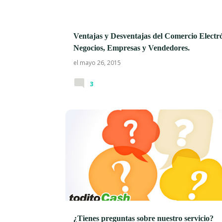
a
d
Ventajas y Desventajas del Comercio Electr
a
Negocios, Empresas y Vendedores.
s
el
mayo 26, 2015
3
¿Tienes preguntas sobre nuestro servicio?